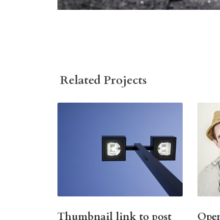
Related Projects
Thumbnail link to post
Open