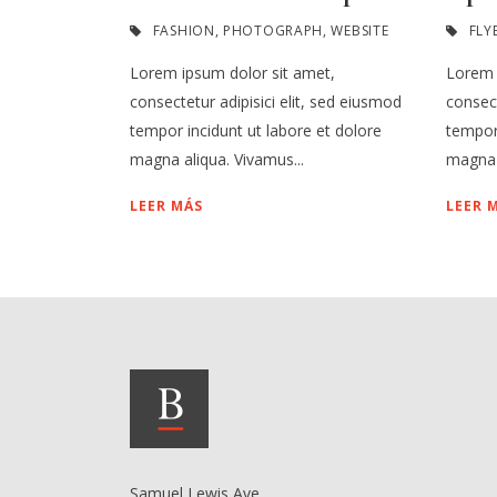
FASHION
,
PHOTOGRAPH
,
WEBSITE
FLY
Lorem ipsum dolor sit amet,
Lorem 
consectetur adipisici elit, sed eiusmod
consect
tempor incidunt ut labore et dolore
tempor 
magna aliqua. Vivamus...
magna a
LEER MÁS
LEER 
Samuel Lewis Ave,