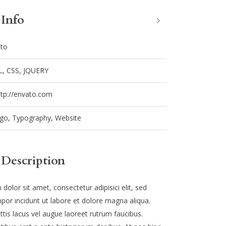
 Info
to
, CSS, JQUERY
ttp://envato.com
go
,
Typography
,
Website
 Description
olor sit amet, consectetur adipisici elit, sed
or incidunt ut labore et dolore magna aliqua.
ttis lacus vel augue laoreet rutrum faucibus.