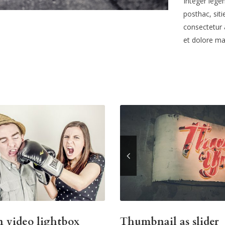
Integer legen
posthac, siti
consectetur a
et dolore ma
 video lightbox
Thumbnail as slider