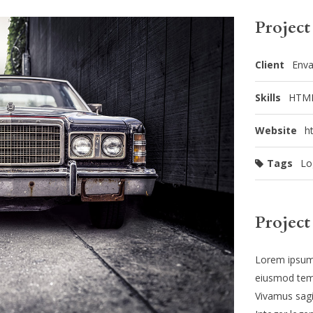
Project
Client
Enva
Skills
HTML
Website
h
Tags
Lo
Project
Lorem ipsum d
eiusmod temp
Vivamus sagi