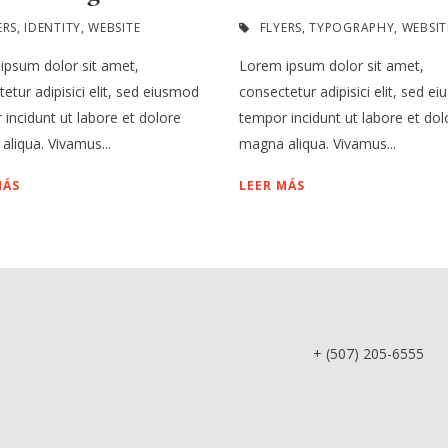
ERS
,
IDENTITY
,
WEBSITE
FLYERS
,
TYPOGRAPHY
,
WEBSIT
ipsum dolor sit amet,
Lorem ipsum dolor sit amet,
etur adipisici elit, sed eiusmod
consectetur adipisici elit, sed e
incidunt ut labore et dolore
tempor incidunt ut labore et dol
liqua. Vivamus...
magna aliqua. Vivamus...
MÁS
LEER MÁS
+ (507) 205-6555 