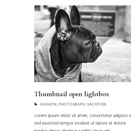
Thumbnail open lightbox
FASHION
,
PHOTOGRAPH
,
VACATION
Lorem ipsum dolor sit amet, consectetur adipisici el
sed eiusmod tempor incidunt ut labore et dolore
magna aliqua. Vivamus sagittis lacus vel...