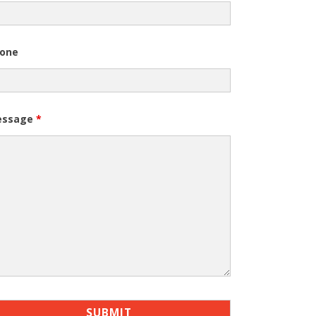
one
essage
*