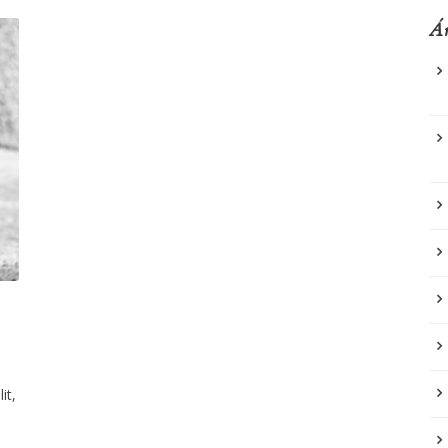
Ár
it,